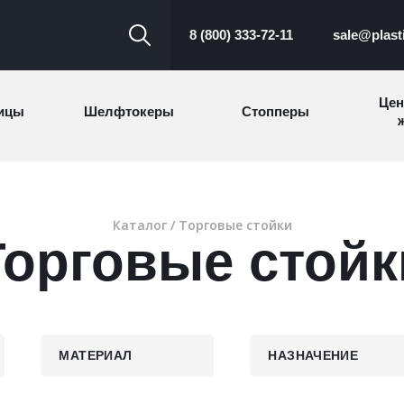
8 (800) 333-72-11
sale@plast
Цен
ицы
Шелфтокеры
Стопперы
ж
Торговые
Cтеллажи и
ицы
Сал
стойки
витрины
Каталог
/ Торговые стойки
Торговые стойк
Номерки для
ки
Сувениры
п
гардероба
и
МАТЕРИАЛ
НАЗНАЧЕНИЕ