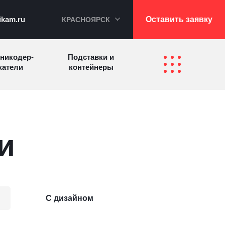
ikam.ru
Оставить заявку
КРАСНОЯРСК
никодер­
Подставки и
а­те­ли
контейнеры
Перекидные
фетницы
Инфостенды
системы
и
Другие
Самое разное
олезные
на заказ
зделия
С дизайном