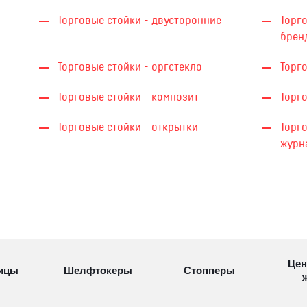
Торговые стойки - двусторонние
Торго
брен
Торговые стойки - оргстекло
Торг
Торговые стойки - композит
Торг
Торговые стойки - открытки
Торго
журн
Цен
ицы
Шелфтокеры
Стопперы
ж