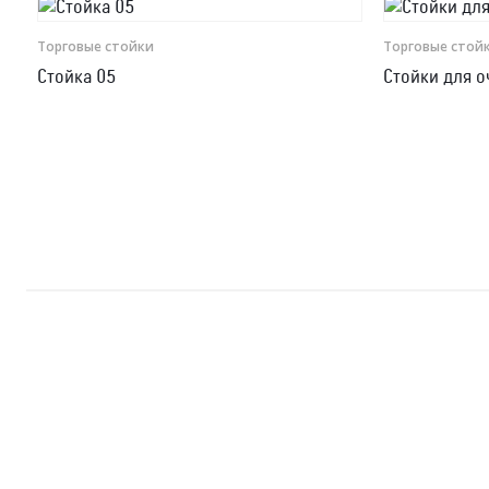
Рамки для бумаг
Торговые стойки
Торговые стой
Стойка 05
Стойки для о
Салфетницы
Самое разное на заказ
Сувениры
Таблички
Урны из оргстекла