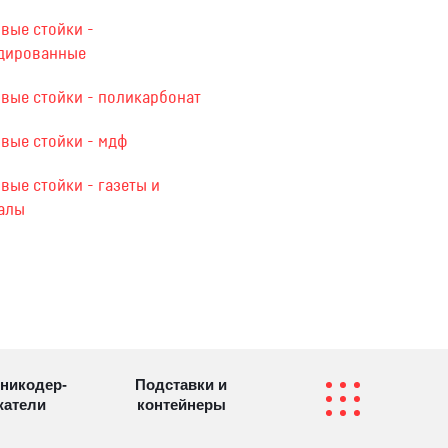
вые стойки -
дированные
овые стойки - поликарбонат
овые стойки - мдф
вые стойки - газеты и
алы
никодер­
Подставки и
а­те­ли
контейнеры