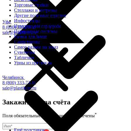
Торговые стойки
Cтеллажи и витрины
Другие полезные изделия
Инфостенды
Уфа
Номерки для гардероба
8 (800) 333-72-11
Перекидные системы
sale@plastikam.ru
Рамки для бумаг
Салфетницы
Самое разное на заказ
Сувениры
Таблички
Урны из оргстекла
Челябинск
8 (800) 333-72-11
sale@plastikam.ru
Закажите в два счёта
*
Поля обязательные для заполнения, отмечены
Ещё подставки