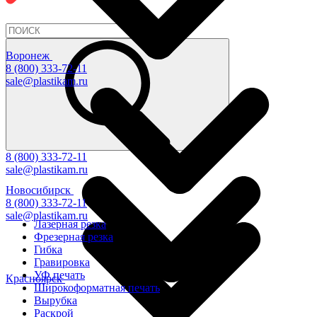
Воронеж
8 (800) 333-72-11
sale@plastikam.ru
8 (800) 333-72-11
sale@plastikam.ru
Новосибирск
8 (800) 333-72-11
sale@plastikam.ru
Лазерная резка
Фрезерная резка
Гибка
Гравировка
УФ печать
Красноярск
Широкоформатная печать
Вырубка
Раскрой