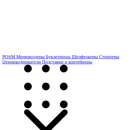
POSM
Менюхолдеры
Буклетницы
Шелфтокеры
Стопперы
Ценникодер­жа­те­ли
Подставки и контейнеры