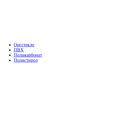
Оргстекло
ПВХ
Поликарбонат
Полистирол